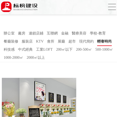
小蝌蚪影院在线观看,小蝌蚪影院污片,小蝌
蚪短视频APP,蝌蚪窉成人精品视频
辦公室
廠房
連鎖店鋪
互聯網
金融
醫療美容
學校-教育
餐廳裝修
服裝店
KTV
會所
展廳
超市
現代簡約
輕奢時尚
科技感
中式經典
工業LOFT
200㎡以下
200-500㎡
500-1000㎡
1000-2000㎡
2000㎡以上