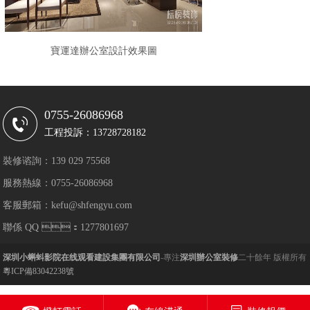
寶運達辦公室設計效果圖
0755-26086968
工程投訴：13728728182
裝修谘詢：139 029 75568
服務熱線：0755-26086968
客服郵箱：kefu@shfengyu.com
聯係 QQ ：1277801697
深圳小蝌蚪影院在线观看建設集團有限公司
-專注
深圳辦公室裝修
二十餘年 版權所有
粵ICP備83042238號